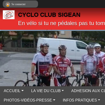
Panneau de gestion des cookies
Se connecter
CYCLO CLUB SIGEAN
En vélo si tu ne pédales pas tu to
ACCUEIL
LA VIE DU CLUB
ADHESION AUX C
PHOTOS-VIDÉOS-PRESSE
INFOS PRATIQUES