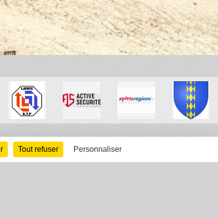
r
Tout refuser
Personnaliser
arte cookies
Gestion des cookies
s légales
Signaler un contenu inapproprié