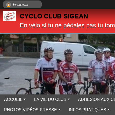
Panneau de gestion des cookies
Se connecter
CYCLO CLUB SIGEAN
En vélo si tu ne pédales pas tu to
ACCUEIL
LA VIE DU CLUB
ADHESION AUX C
PHOTOS-VIDÉOS-PRESSE
INFOS PRATIQUES