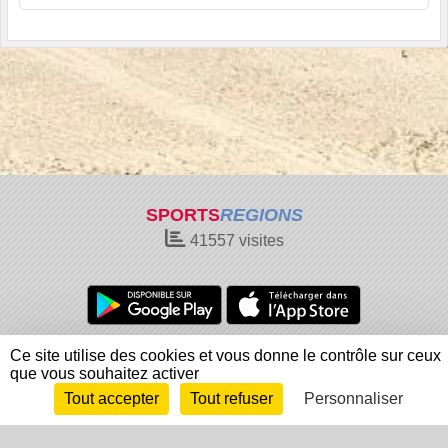
SPORTS
REGIONS
41557
visites
Charte cookies
Gestion des cookies
Ce site utilise des cookies et vous donne le contrôle sur ceux
que vous souhaitez activer
Informations légales
Signaler un contenu inapproprié
Tout accepter
Tout refuser
Personnaliser
Envie de participer ?
Connexion