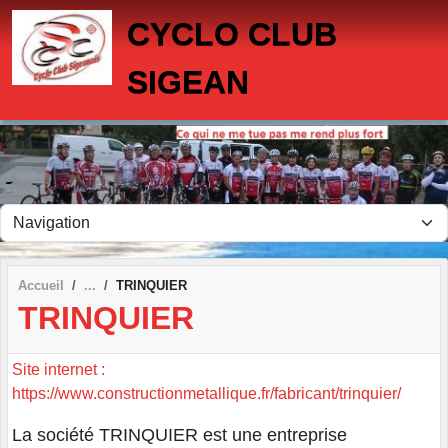
Panneau de gestion des cookies
CYCLO CLUB
SIGEAN
Accueil
TRINQUIER
TRINQUIER
Site internet :
https://www.constructionmetallique.fr/fabricant/trinquier/
La société TRINQUIER est une entreprise