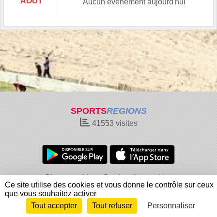
AOÛT
Aucun évènement aujourd'hui
SPORTS
REGIONS
41553
visites
Charte cookies
Gestion des cookies
Ce site utilise des cookies et vous donne le contrôle sur ceux
Informations légales
Signaler un contenu inapproprié
que vous souhaitez activer
Tout accepter
Tout refuser
Personnaliser
Envie de participer ?
Connexion