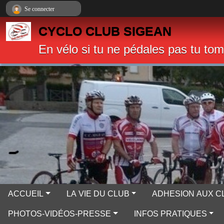
Panneau de gestion des cookies
Se connecter
CYCLO CLUB SIGEAN
En vélo si tu ne pédales pas tu to
ACCUEIL
LA VIE DU CLUB
ADHESION AUX C
PHOTOS-VIDÉOS-PRESSE
INFOS PRATIQUES