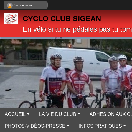
Panneau de gestion des cookies
Se connecter
CYCLO CLUB SIGEAN
En vélo si tu ne pédales pas tu to
ACCUEIL
LA VIE DU CLUB
ADHESION AUX C
PHOTOS-VIDÉOS-PRESSE
INFOS PRATIQUES