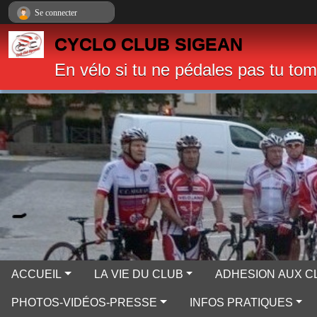
Panneau de gestion des cookies
Se connecter
CYCLO CLUB SIGEAN
En vélo si tu ne pédales pas tu to
ACCUEIL
LA VIE DU CLUB
ADHESION AUX C
PHOTOS-VIDÉOS-PRESSE
INFOS PRATIQUES